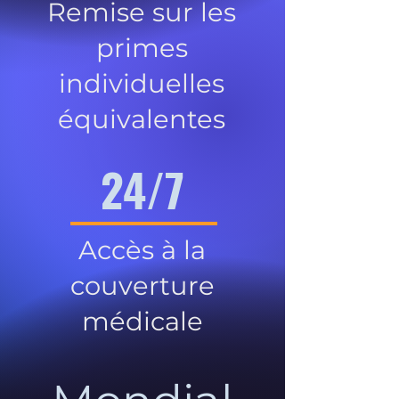
Remise sur les
primes
individuelles
équivalentes
24/7
Accès à la
couverture
médicale