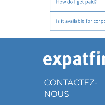
How do I get paid?
Bank or PayPal, once appr
Is it available for cor
Currently individual only
CONTACTEZ-
NOUS