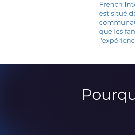
French Int
est situé 
communauté
que les fa
l'expérienc
Pourqu