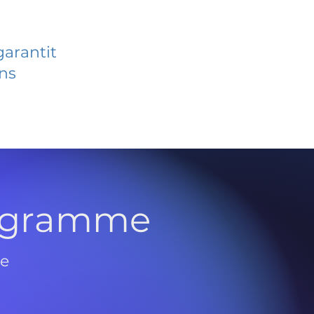
garantit
ans
rogramme
de