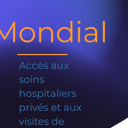
Mondial
Accès aux
soins
hospitaliers
privés et aux
visites de