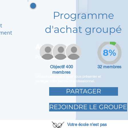
Programme
t
d'achat groupé
nment
Adam Caar
8%
Promoteur
Objectif 400
32 membres
membres
Utilisez cet espace pour vous présenter et
partager votre parcours professionnel.
PARTAGER
REJOINDRE LE GROUPE
Votre école n'est pas