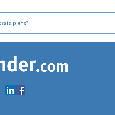
oved
porate plans?