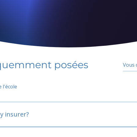
équemment posées
 l'école
y insurer?