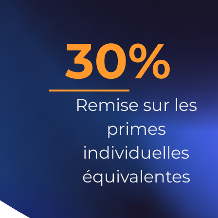
30%
Remise sur les
primes
individuelles
équivalentes