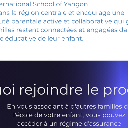
ernational School of Yangon
dans la région centrale et encourage une
 parentale active et collaborative qui 
milles restent connectées et engagées d
e éducative de leur enfant.
oi rejoindre le p
En vous associant à d'autres familles 
l'école de votre enfant, vous pouvez
accéder à un régime d'assurance