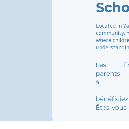
Scho
Located in Ya
community. Y
where childr
understandin
Les
F
parents
à
bénéficiez 
Êtes-vous 