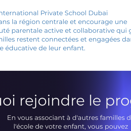
International Private School Dubai
dans la région centrale et encourage une
 parentale active et collaborative qui 
milles restent connectées et engagées d
e éducative de leur enfant.
oi rejoindre le p
En vous associant à d'autres familles 
l'école de votre enfant, vous pouvez