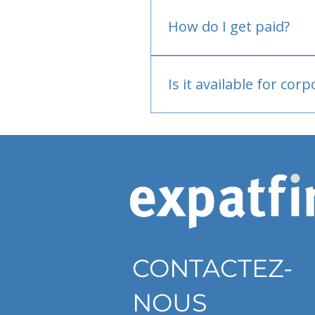
No.
How do I get paid?
Bank or PayPal, once appr
Is it available for cor
Currently individual only
CONTACTEZ-
NOUS