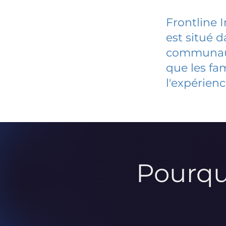
Frontline 
est situé 
communauté
que les fa
l'expérienc
Pourqu