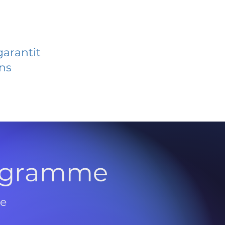
garantit
ans
rogramme
de