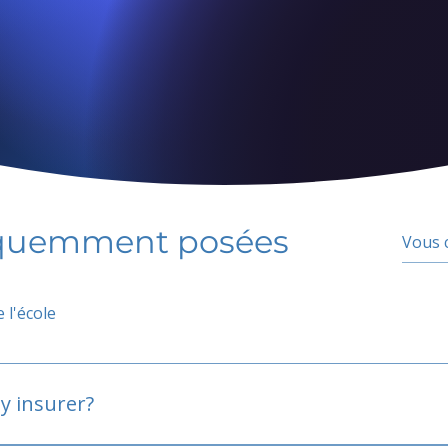
équemment posées
 l'école
y insurer?