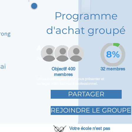
Programme
d'achat groupé
trong
Adam Caar
8%
Promoteur
ai
Objectif 400
32 membres
membres
Utilisez cet espace pour vous présenter et
partager votre parcours professionnel.
PARTAGER
REJOINDRE LE GROUPE
Votre école n'est pas