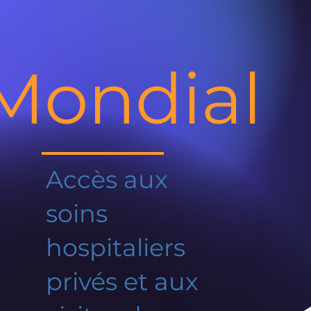
Mondial
Accès aux
soins
hospitaliers
privés et aux