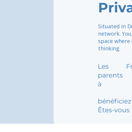
Priv
Situated in D
network. You,
space where c
thinking.
Les
F
parents
à
bénéficiez 
Êtes-vous 