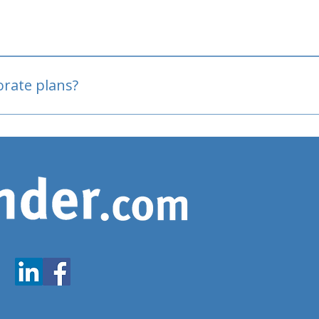
oved
porate plans?