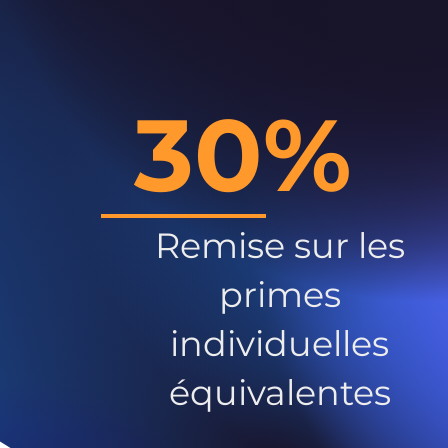
30%
Remise sur les
primes
individuelles
équivalentes