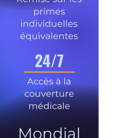
primes
individuelles
équivalentes
24/7
Accès à la
couverture
médicale
Mondial