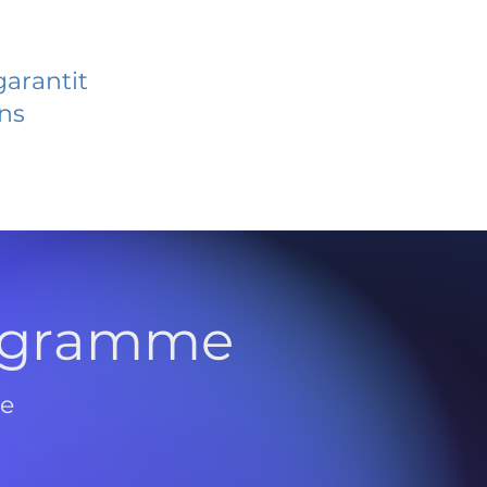
garantit
ans
rogramme
de