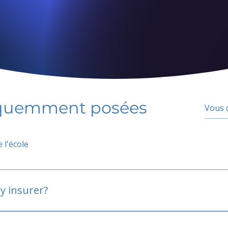
équemment posées
 l'école
y insurer?