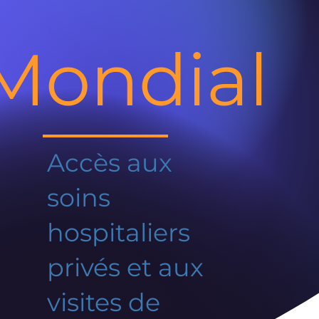
Mondial
Accès aux
soins
hospitaliers
privés et aux
visites de