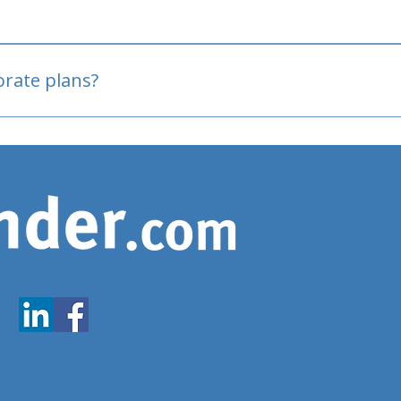
oved
porate plans?