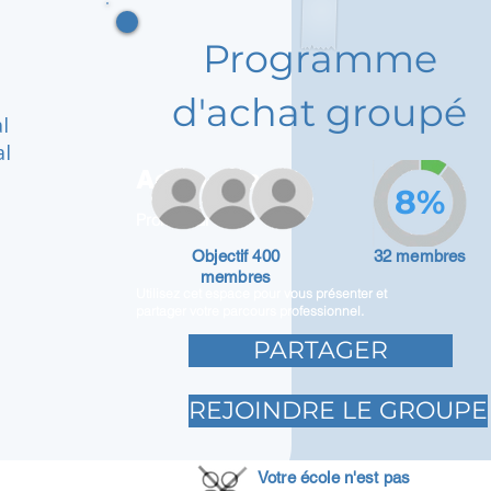
Programme
d'achat groupé
l
al
Adam Caar
8%
Promoteur
Objectif 400
32 membres
membres
Utilisez cet espace pour vous présenter et
partager votre parcours professionnel.
PARTAGER
REJOINDRE LE GROUPE
Votre école n'est pas