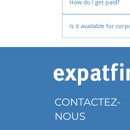
How do I get paid?
Bank or PayPal, once appr
Is it available for cor
Currently individual only
CONTACTEZ-
NOUS