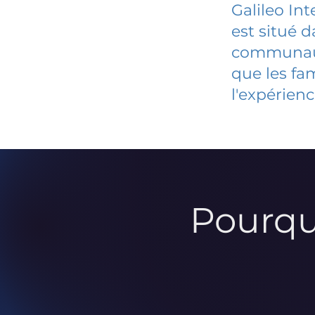
Galileo In
est situé 
communauté
que les fa
l'expérienc
Pourqu