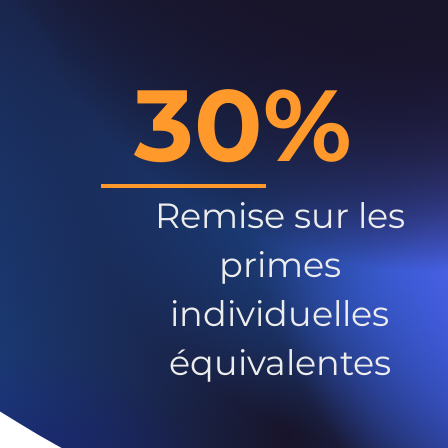
30%
Remise sur les
primes
individuelles
équivalentes