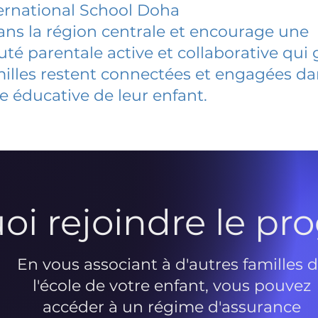
ternational School Doha
dans la région centrale et encourage une
 parentale active et collaborative qui 
milles restent connectées et engagées d
e éducative de leur enfant.
oi rejoindre le p
En vous associant à d'autres familles 
l'école de votre enfant, vous pouvez
accéder à un régime d'assurance