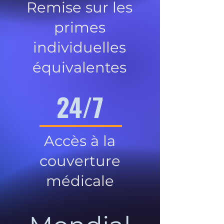
Remise sur les
primes
individuelles
équivalentes
24/7
Accès à la
couverture
médicale