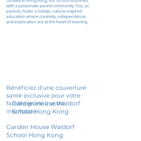
Located in Hong Kong, our school flourishes
with a passionate parent community. You, as
parents, foster a holistic, nature-inspired
education where creativity, independence,
and exploration are at the heart of learning.
Bénéficiez d'une couverture
santé exclusive pour votre
Garden House Waldorf
famille grâce à votre
inscription.
School Hong Kong
Garden House Waldorf
School Hong Kong