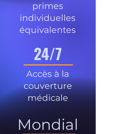
primes
individuelles
équivalentes
24/7
Accès à la
couverture
médicale
Mondial