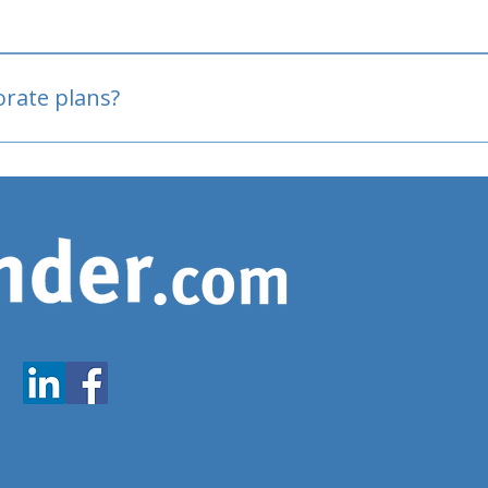
oved
porate plans?