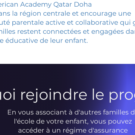
rican Academy Qatar Doha
dans la région centrale et encourage une
 parentale active et collaborative qui 
milles restent connectées et engagées d
e éducative de leur enfant.
oi rejoindre le p
En vous associant à d'autres familles 
l'école de votre enfant, vous pouvez
accéder à un régime d'assurance