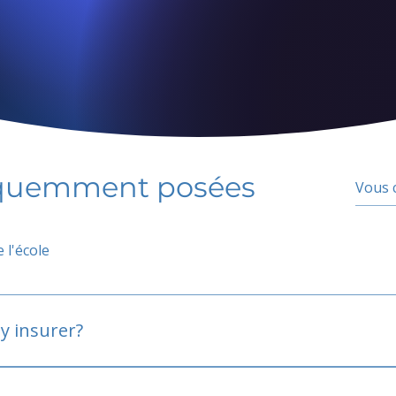
équemment posées
 l'école
y insurer?