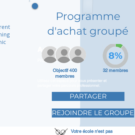
Programme
rent
d'achat groupé
ning
mic
Adam Caar
8%
Promoteur
Objectif 400
32 membres
membres
Utilisez cet espace pour vous présenter et
partager votre parcours professionnel.
PARTAGER
REJOINDRE LE GROUPE
Votre école n'est pas