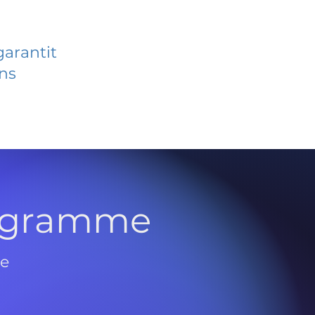
garantit
ans
rogramme
de