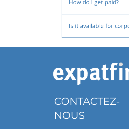
How do I get paid?
Bank or PayPal, once appr
Is it available for cor
Currently individual only
CONTACTEZ-
NOUS