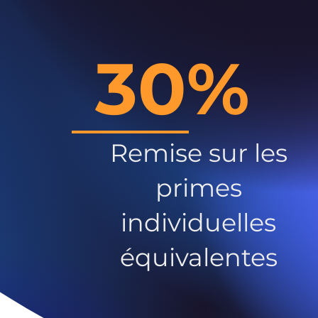
30%
Remise sur les
primes
individuelles
équivalentes