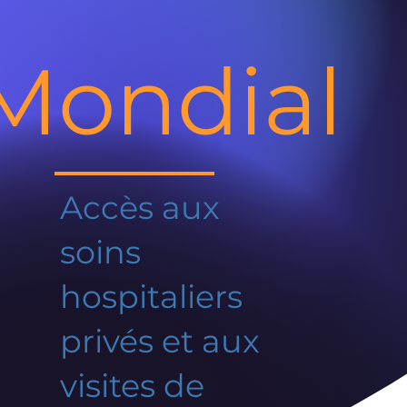
Mondial
Accès aux
soins
hospitaliers
privés et aux
visites de