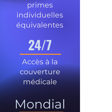
primes
individuelles
équivalentes
24/7
Accès à la
couverture
médicale
Mondial