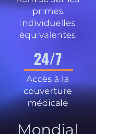
primes
individuelles
équivalentes
24/7
Accès à la
couverture
médicale
Mondial