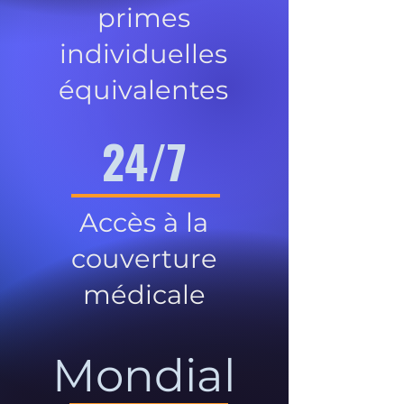
primes
individuelles
équivalentes
24/7
Accès à la
couverture
médicale
Mondial