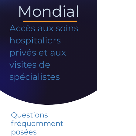
Mondial
Accès aux soins
hospitaliers
privés et aux
visites de
spécialistes
Questions
fréquemment
posées