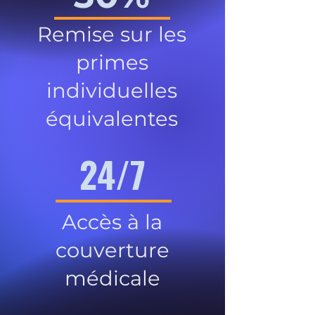
Remise sur les
primes
individuelles
équivalentes
24/7
Accès à la
couverture
médicale