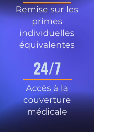
Remise sur les
primes
individuelles
équivalentes
24/7
Accès à la
couverture
médicale