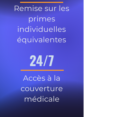
Remise sur les
primes
individuelles
équivalentes
24/7
Accès à la
couverture
médicale