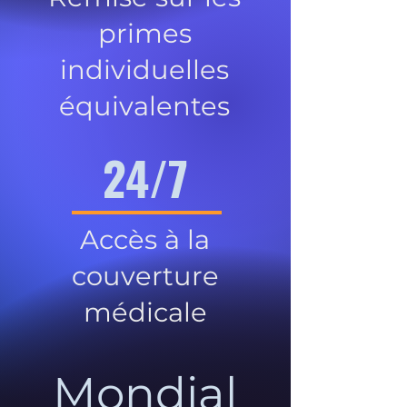
primes
individuelles
équivalentes
24/7
Accès à la
couverture
médicale
Mondial