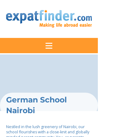
German School
Nairobi
Nestled in the lush greenery of Nairobi, our
school flourishes with a close-knit and globally