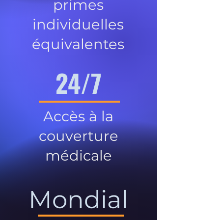
primes
individuelles
équivalentes
24/7
Accès à la
couverture
médicale
Mondial