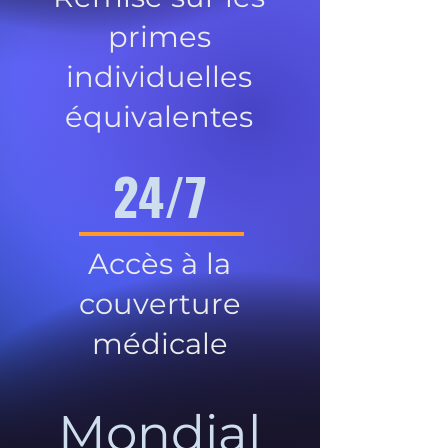
primes
individuelles
équivalentes
24/7
Accès à la
couverture
médicale
Mondial