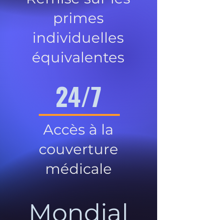
primes
individuelles
équivalentes
24/7
Accès à la
couverture
médicale
Mondial