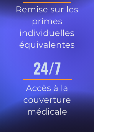
Remise sur les
primes
individuelles
équivalentes
24/7
Accès à la
couverture
médicale