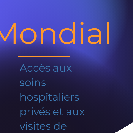
Mondial
Accès aux
soins
hospitaliers
privés et aux
visites de