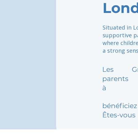
Lon
Situated in L
supportive p
where childr
a strong sens
Les
G
parents
à
bénéficiez 
Êtes-vous 