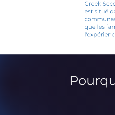
Greek Sec
est situé 
communauté
que les fa
l'expérienc
Pourqu