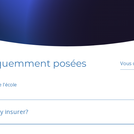
équemment posées
 l'école
y insurer?