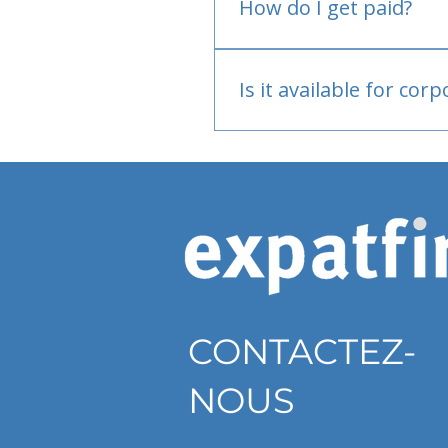
How do I get paid?
Bank or PayPal, once appr
Is it available for cor
Currently individual only
CONTACTEZ-
NOUS