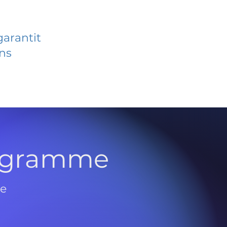
garantit
ans
rogramme
de