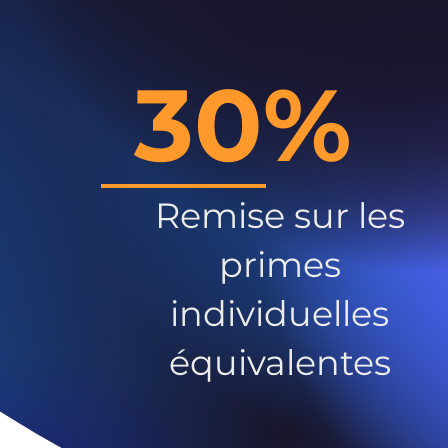
30%
Remise sur les
primes
individuelles
équivalentes