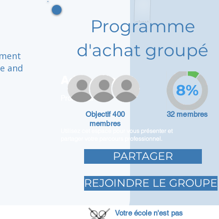
Programme
d'achat groupé
nment
ge and
Adam Caar
8%
Promoteur
Objectif 400
32 membres
membres
Utilisez cet espace pour vous présenter et
partager votre parcours professionnel.
PARTAGER
REJOINDRE LE GROUPE
Votre école n'est pas