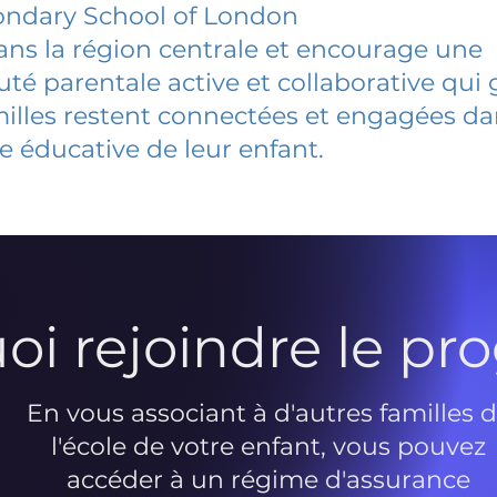
ondary School of London
dans la région centrale et encourage une
 parentale active et collaborative qui 
milles restent connectées et engagées d
e éducative de leur enfant.
oi rejoindre le p
En vous associant à d'autres familles 
l'école de votre enfant, vous pouvez
accéder à un régime d'assurance