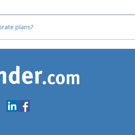
oved
porate plans?