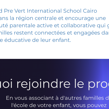
 Pre Vert International School Cairo
dans la région centrale et encourage une
 parentale active et collaborative qui 
milles restent connectées et engagées d
e éducative de leur enfant.
oi rejoindre le p
En vous associant à d'autres familles 
l'école de votre enfant, vous pouvez