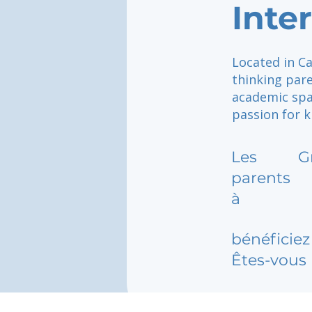
Inte
Located in Ca
thinking par
academic spac
passion for 
Les
G
parents
à
bénéficiez 
Êtes-vous 