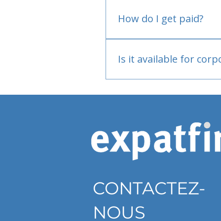
No.
How do I get paid?
Bank or PayPal, once appr
Is it available for cor
Currently individual only
CONTACTEZ-
NOUS