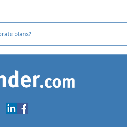
oved
porate plans?