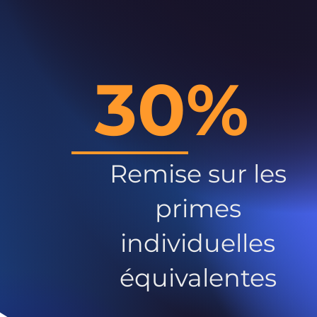
30%
Remise sur les
primes
individuelles
équivalentes