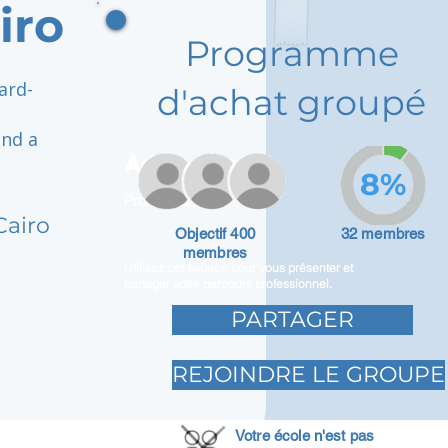
iro
Programme
ard-
d'achat groupé
and a
Adam Caar
8%
Promoteur
Cairo
Objectif 400
32 membres
membres
Utilisez cet espace pour vous présenter et
partager votre parcours professionnel.
PARTAGER
REJOINDRE LE GROUPE
Votre école n'est pas