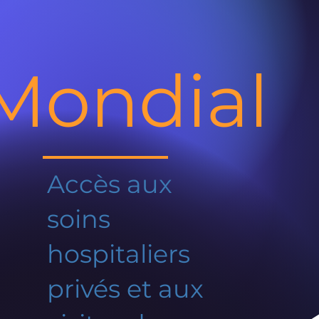
Mondial
Accès aux
soins
hospitaliers
privés et aux