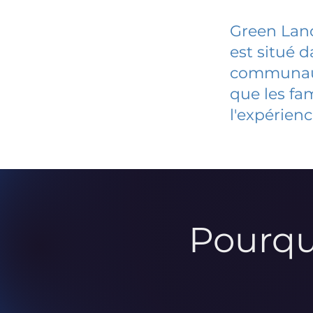
Green Land
est situé 
communauté
que les fa
l'expérienc
Pourqu