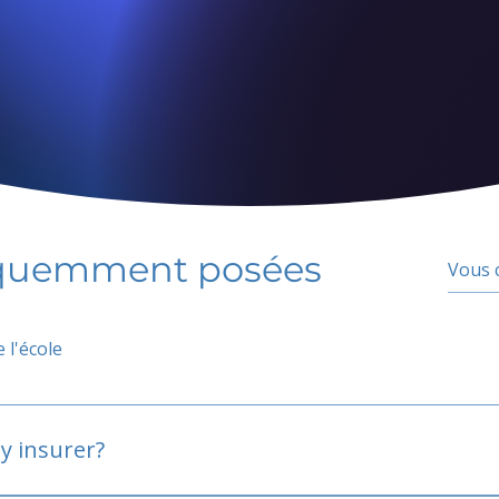
équemment posées
 l'école
y insurer?