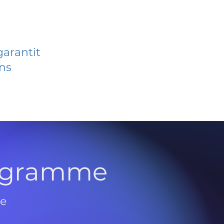
garantit
ans
rogramme
de