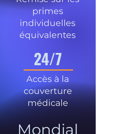
primes
individuelles
équivalentes
24/7
Accès à la
couverture
médicale
Mondial