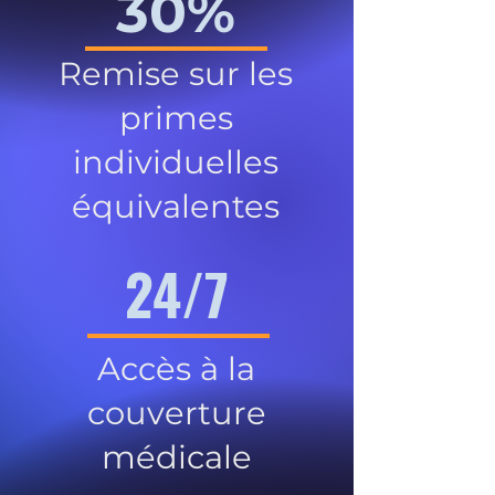
30%
Remise sur les
primes
individuelles
équivalentes
24/7
Accès à la
couverture
médicale