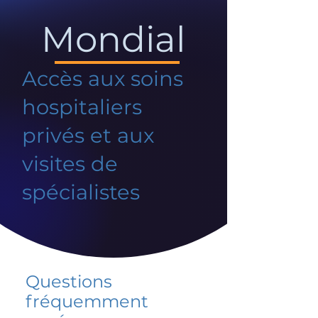
Mondial
Accès aux soins
hospitaliers
privés et aux
visites de
spécialistes
Questions
fréquemment