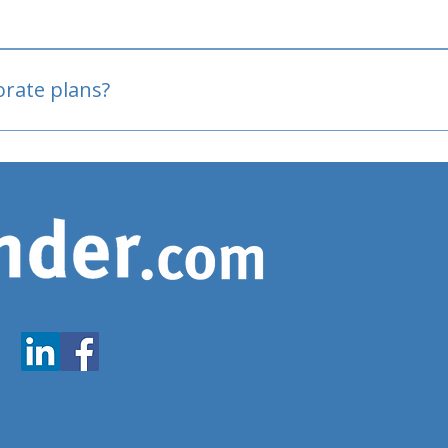
oved
porate plans?