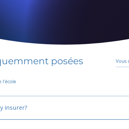
équemment posées
 l'école
y insurer?