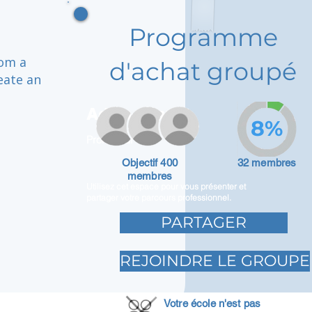
Programme
rom a
d'achat groupé
eate an
Adam Caar
8%
Promoteur
Objectif 400
32 membres
membres
Utilisez cet espace pour vous présenter et
partager votre parcours professionnel.
PARTAGER
REJOINDRE LE GROUPE
Votre école n'est pas