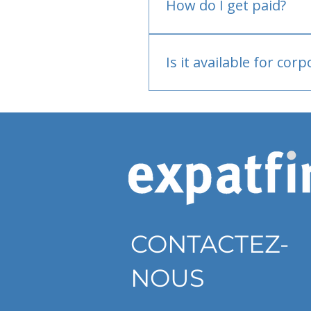
How do I get paid?
Bank or PayPal, once appr
Is it available for cor
Currently individual only
CONTACTEZ-
NOUS