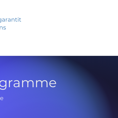
garantit
ans
rogramme
de