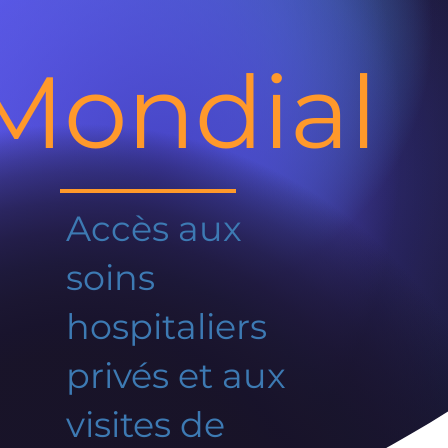
Mondial
Accès aux
soins
hospitaliers
privés et aux
visites de