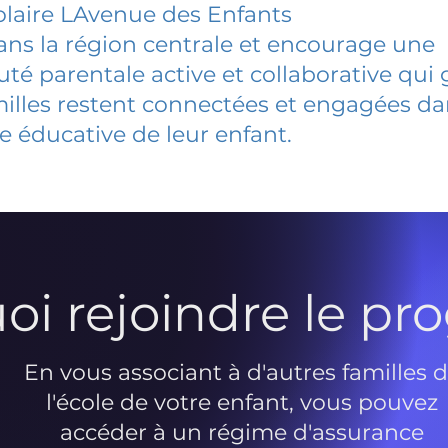
laire LAvenue des Enfants
dans la région centrale et encourage une
 parentale active et collaborative qui 
milles restent connectées et engagées d
e éducative de leur enfant.
oi rejoindre le p
En vous associant à d'autres familles 
l'école de votre enfant, vous pouvez
accéder à un régime d'assurance