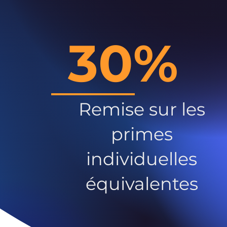
30%
Remise sur les
primes
individuelles
équivalentes