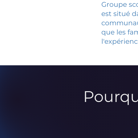
Groupe sco
est situé 
communauté
que les fa
l'expérienc
Pourqu