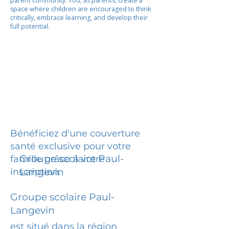
parent community. You, as parents, create a
space where children are encouraged to think
critically, embrace learning, and develop their
full potential.
Bénéficiez d'une couverture
santé exclusive pour votre
Groupe scolaire Paul-
famille grâce à votre
inscription.
Langevin
Groupe scolaire Paul-
Langevin
est situé dans la région