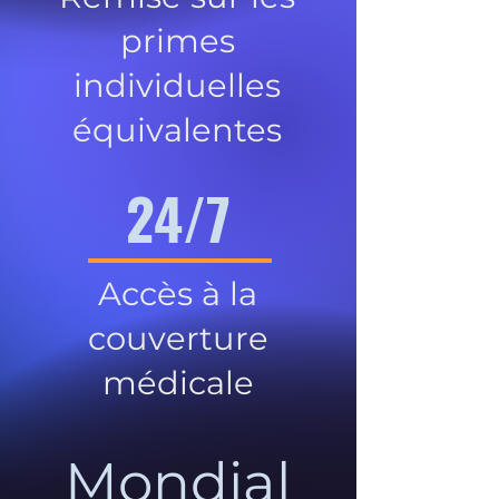
primes
individuelles
équivalentes
24/7
Accès à la
couverture
médicale
Mondial