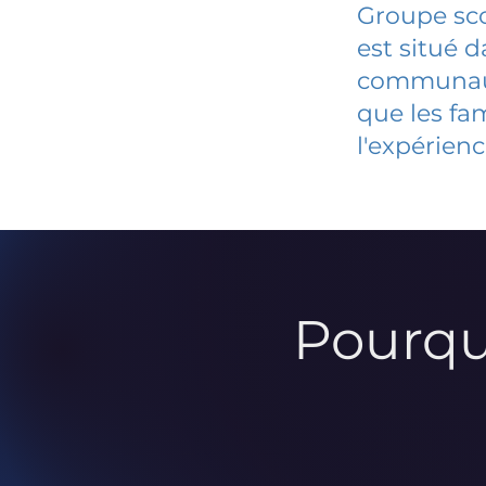
Groupe sco
est situé 
communauté
que les fa
l'expérienc
Pourqu