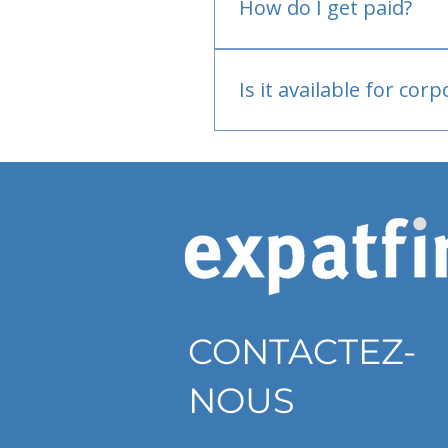
How do I get paid?
Bank or PayPal, once appr
Is it available for cor
Currently individual only
CONTACTEZ-
NOUS