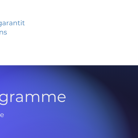
garantit
ans
rogramme
de