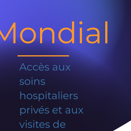
Mondial
Accès aux
soins
hospitaliers
privés et aux
visites de