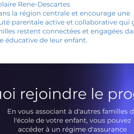
laire Rene-Descartes
dans la région centrale et encourage une
 parentale active et collaborative qui 
milles restent connectées et engagées d
e éducative de leur enfant.
oi rejoindre le p
En vous associant à d'autres familles 
l'école de votre enfant, vous pouvez
accéder à un régime d'assurance