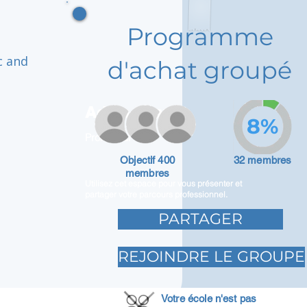
Programme
c and
d'achat groupé
Adam Caar
8%
Promoteur
Objectif 400
32 membres
membres
Utilisez cet espace pour vous présenter et
partager votre parcours professionnel.
PARTAGER
REJOINDRE LE GROUPE
Votre école n'est pas