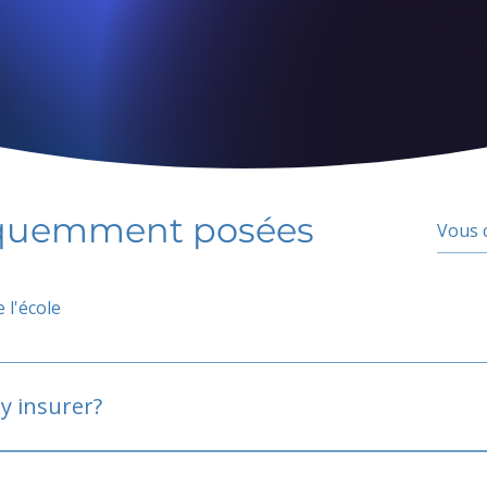
équemment posées
 l'école
y insurer?