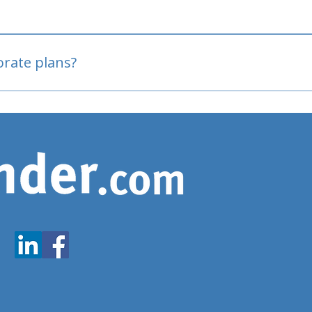
oved
porate plans?