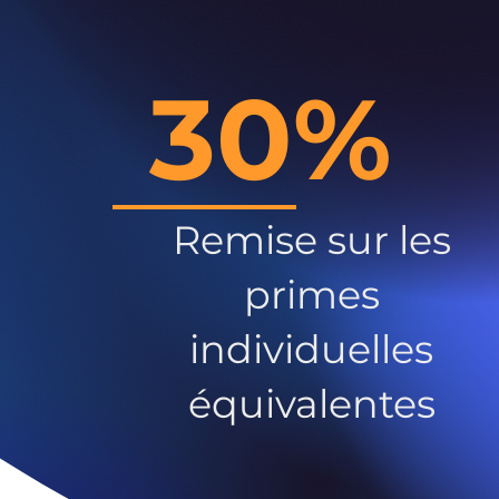
30%
Remise sur les
primes
individuelles
équivalentes