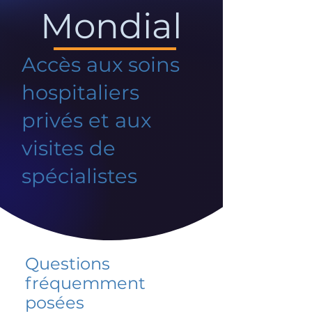
Mondial
Accès aux soins
hospitaliers
privés et aux
visites de
spécialistes
Questions
fréquemment
posées