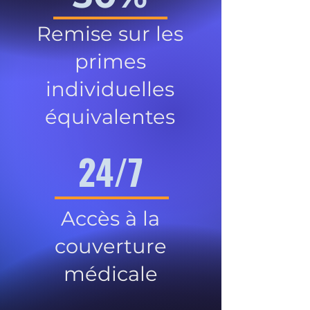
Remise sur les
primes
individuelles
équivalentes
24/7
Accès à la
couverture
médicale