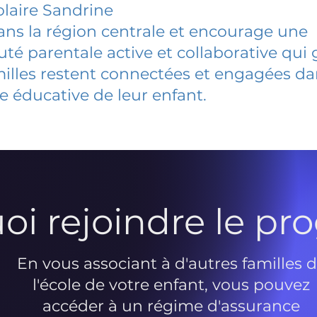
laire Sandrine
dans la région centrale et encourage une
 parentale active et collaborative qui 
milles restent connectées et engagées d
e éducative de leur enfant.
oi rejoindre le p
En vous associant à d'autres familles 
l'école de votre enfant, vous pouvez
accéder à un régime d'assurance