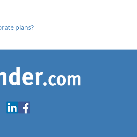
oved
porate plans?