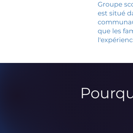
Groupe sco
est situé 
communauté
que les fa
l'expérienc
Pourqu