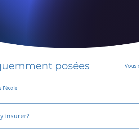
équemment posées
 l'école
y insurer?