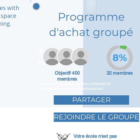
es with
Programme
 space
ning.
d'achat groupé
Adam Caar
8%
Promoteur
Objectif 400
32 membres
membres
Utilisez cet espace pour vous présenter et
partager votre parcours professionnel.
PARTAGER
REJOINDRE LE GROUPE
Votre école n'est pas