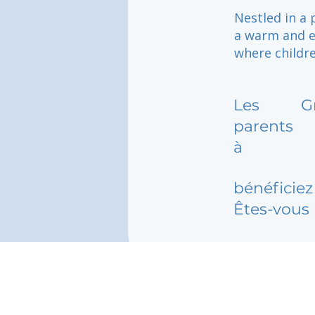
Nestled in a 
a warm and e
where childre
Les
G
parents
à
bénéficiez 
Êtes-vous 