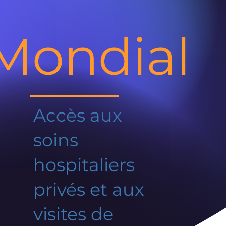
Mondial
Accès aux
soins
hospitaliers
privés et aux
visites de