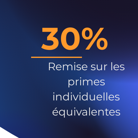
30%
Remise sur les
primes
individuelles
équivalentes