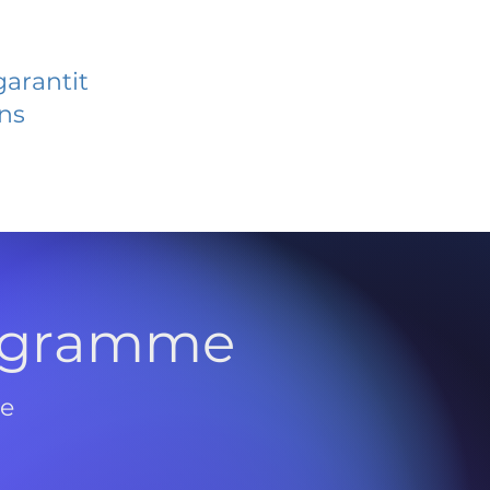
garantit
ans
rogramme
de