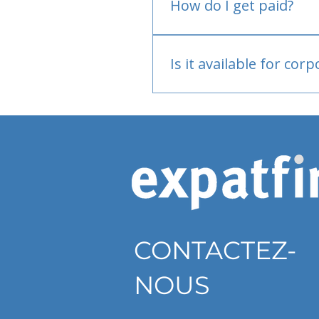
How do I get paid?
Bank or PayPal, once appr
Is it available for cor
Currently individual only
CONTACTEZ-
NOUS