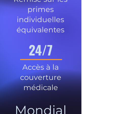
primes
individuelles
équivalentes
24/7
Accès à la
couverture
médicale
Mondial