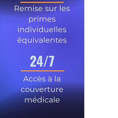
Remise sur les
primes
individuelles
équivalentes
24/7
Accès à la
couverture
médicale