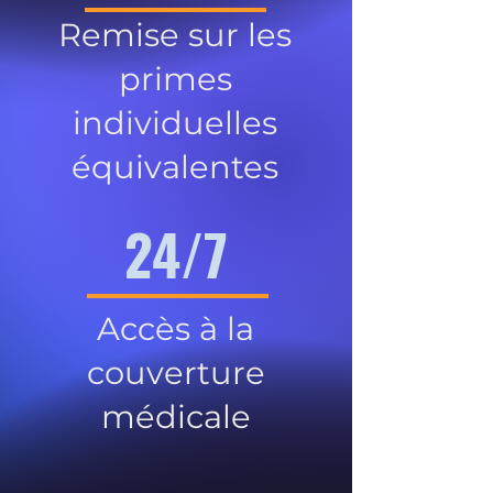
Remise sur les
primes
individuelles
équivalentes
24/7
Accès à la
couverture
médicale