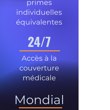
primes
individuelles
équivalentes
24/7
Accès à la
couverture
médicale
Mondial