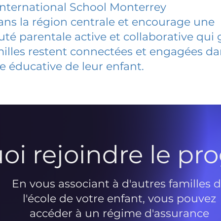
nternational School Monterrey
dans la région centrale et encourage une
 parentale active et collaborative qui 
milles restent connectées et engagées d
e éducative de leur enfant.
oi rejoindre le p
En vous associant à d'autres familles 
l'école de votre enfant, vous pouvez
accéder à un régime d'assurance