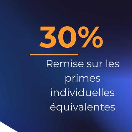
30%
Remise sur les
primes
individuelles
équivalentes