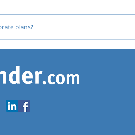
oved
porate plans?