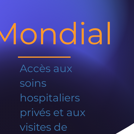
Mondial
Accès aux
soins
hospitaliers
privés et aux
visites de