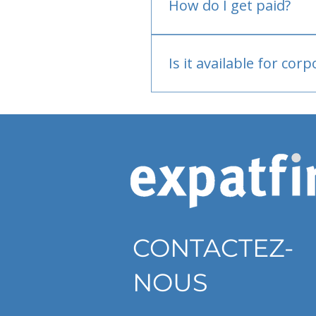
How do I get paid?
Bank or PayPal, once appr
Is it available for cor
Currently individual only
CONTACTEZ-
NOUS