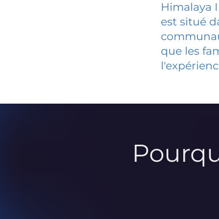
Himalaya I
est situé 
communauté
que les fa
l'expérienc
Pourqu