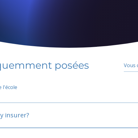
équemment posées
 l'école
y insurer?