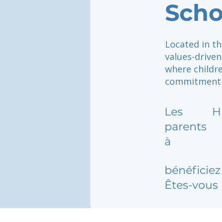
Scho
Located in th
values-drive
where childr
commitment t
Les
H
parents
à
bénéficiez 
Êtes-vous 