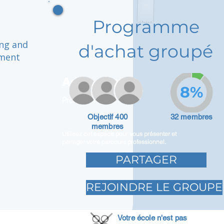
Programme
ong and
d'achat groupé
nment
Adam Caar
8%
Promoteur
Objectif 400
32 membres
membres
Utilisez cet espace pour vous présenter et
partager votre parcours professionnel.
PARTAGER
REJOINDRE LE GROUPE
Votre école n'est pas