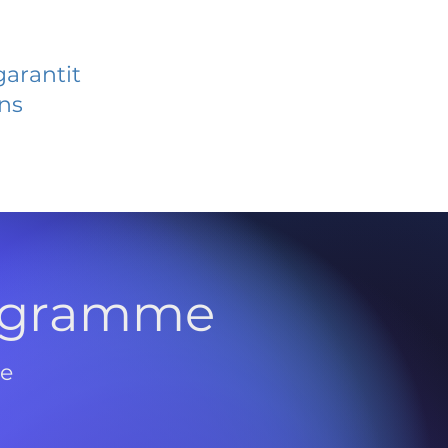
garantit
ans
rogramme
de