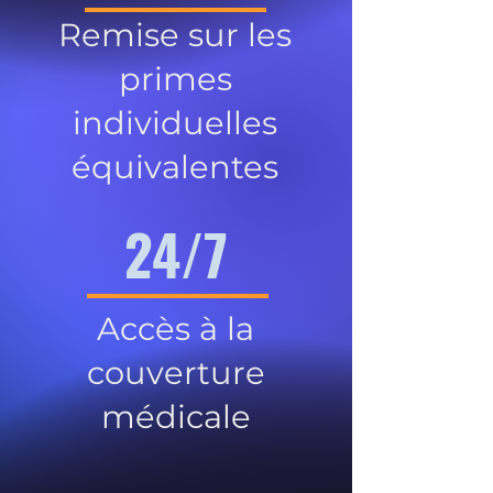
Remise sur les
primes
individuelles
équivalentes
24/7
Accès à la
couverture
médicale