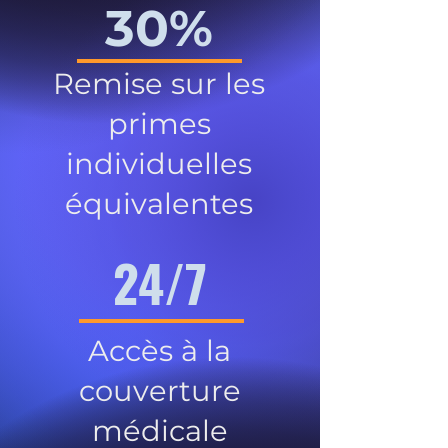
30%
Remise sur les
primes
individuelles
équivalentes
24/7
Accès à la
couverture
médicale