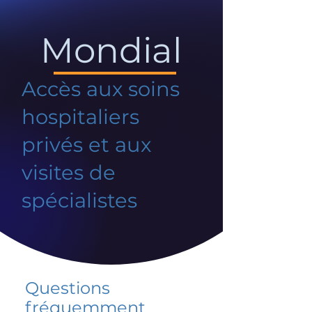
Mondial
Accès aux soins
hospitaliers
privés et aux
visites de
spécialistes
Questions
fréquemment