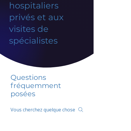
hospitaliers
privés et aux
visites de
spécialistes
Questions
fréquemment
posées
5 percent FAQ
FAQ de l'école