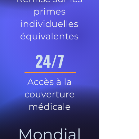
primes
individuelles
équivalentes
24/7
Accès à la
couverture
médicale
Mondial