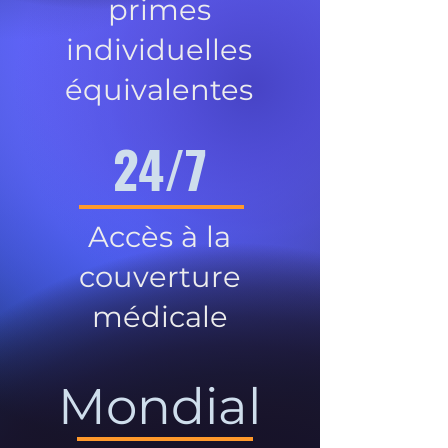
primes
individuelles
équivalentes
24/7
Accès à la
couverture
médicale
Mondial