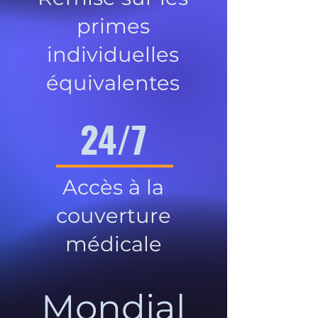
primes
individuelles
équivalentes
24/7
Accès à la
couverture
médicale
Mondial