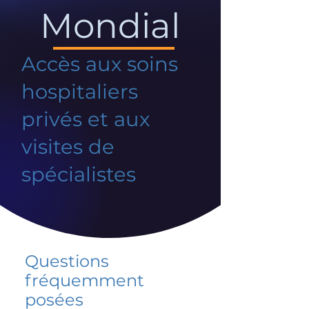
Mondial
Accès aux soins
hospitaliers
privés et aux
visites de
spécialistes
Questions
fréquemment
posées