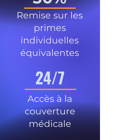
Remise sur les
primes
individuelles
équivalentes
24/7
Accès à la
couverture
médicale