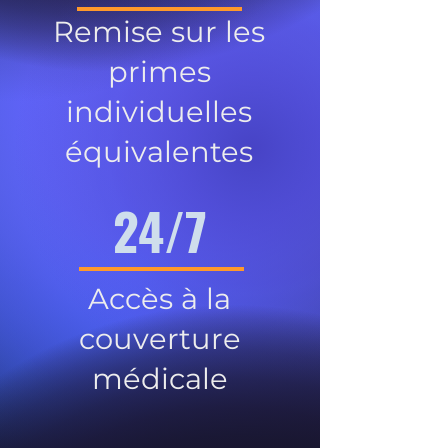
Remise sur les
primes
individuelles
équivalentes
24/7
Accès à la
couverture
médicale