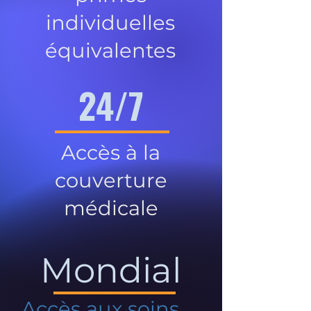
individuelles
équivalentes
24/7
Accès à la
couverture
médicale
Mondial
Accès aux soins