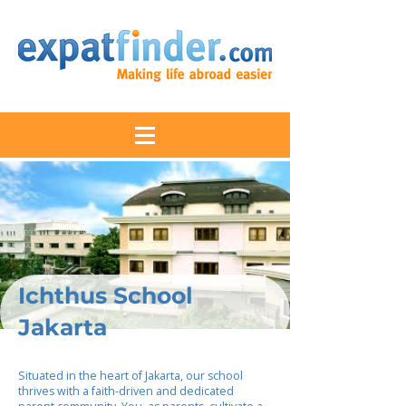
Ichthus School
Jakarta
Situated in the heart of Jakarta, our school
thrives with a faith-driven and dedicated