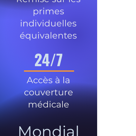
primes
individuelles
équivalentes
24/7
Accès à la
couverture
médicale
Mondial