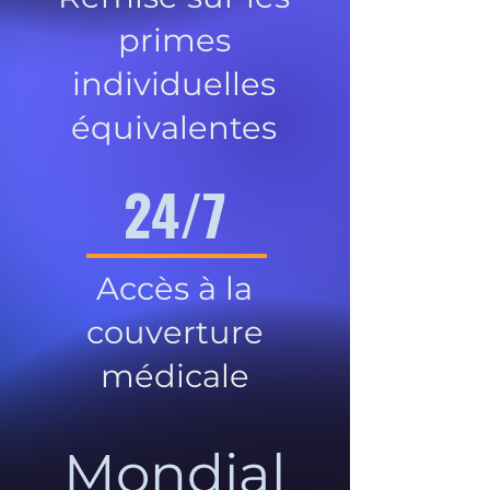
primes
individuelles
équivalentes
24/7
Accès à la
couverture
médicale
Mondial