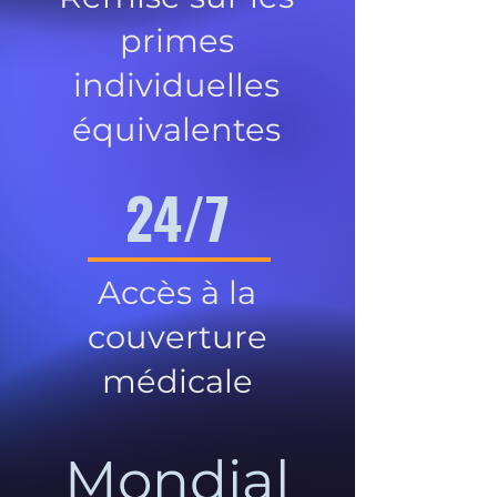
primes
individuelles
équivalentes
24/7
Accès à la
couverture
médicale
Mondial