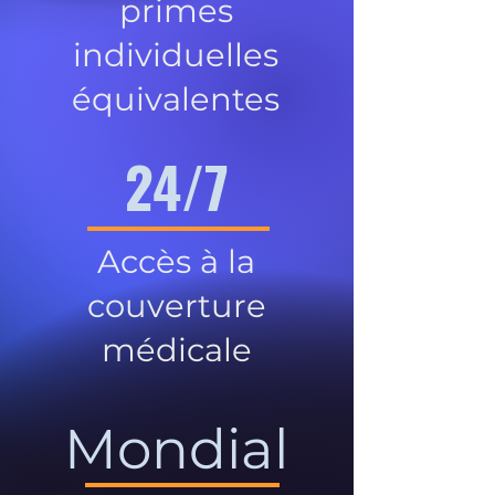
primes
individuelles
équivalentes
24/7
Accès à la
couverture
médicale
Mondial