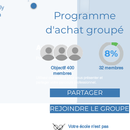
ly
Programme
a
d'achat groupé
Adam Caar
8%
Promoteur
Objectif 400
32 membres
membres
Utilisez cet espace pour vous présenter et
partager votre parcours professionnel.
PARTAGER
REJOINDRE LE GROUPE
Votre école n'est pas