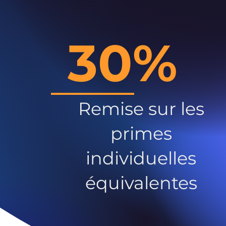
30%
Remise sur les
primes
individuelles
équivalentes