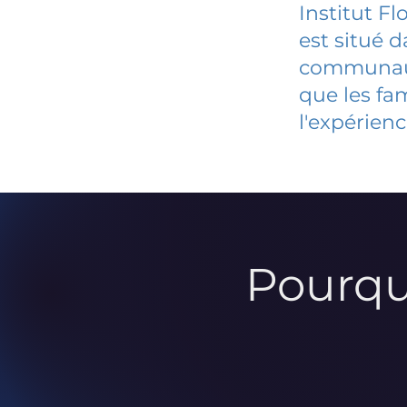
Institut F
est situé 
communauté
que les fa
l'expérienc
Pourqu