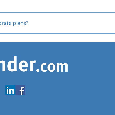
oved
porate plans?