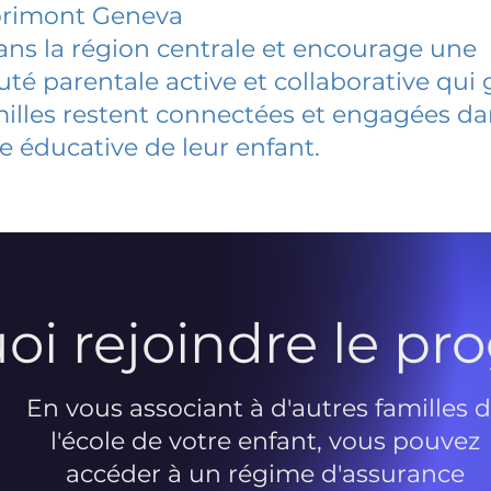
lorimont Geneva
dans la région centrale et encourage une
 parentale active et collaborative qui 
milles restent connectées et engagées d
e éducative de leur enfant.
oi rejoindre le p
En vous associant à d'autres familles 
l'école de votre enfant, vous pouvez
accéder à un régime d'assurance