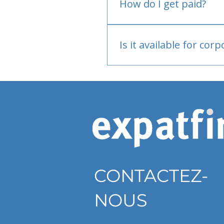
How do I get paid?
Bank or PayPal, once appr
Is it available for cor
Currently individual only
CONTACTEZ-
NOUS