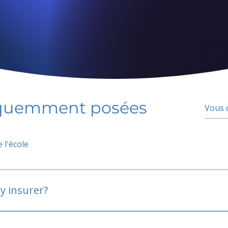
équemment posées
 l'école
y insurer?