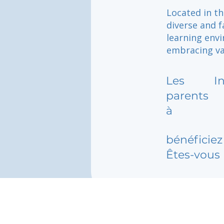
Located in th
diverse and f
learning env
embracing val
Les
I
parents
à
bénéficiez 
Êtes-vous 