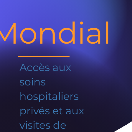
Mondial
Accès aux
soins
hospitaliers
privés et aux
visites de