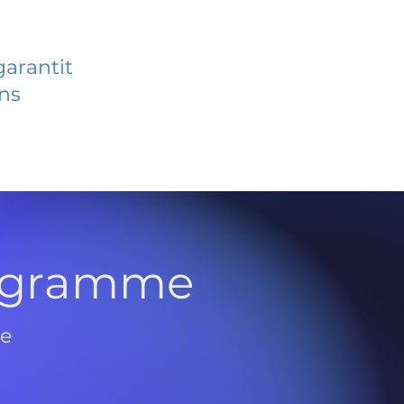
garantit
ans
rogramme
de