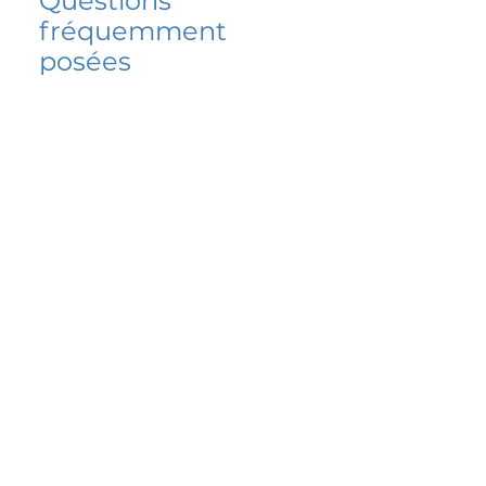
Questions
fréquemment
posées
5 percent FAQ
FAQ de l'école
Do I have to change
my insurer?
No.
How do I get paid?
Bank or PayPal, once approved
Is it available for