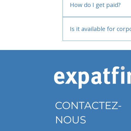
How do I get paid?
Bank or PayPal, once appr
Is it available for cor
Currently individual only
CONTACTEZ-
NOUS