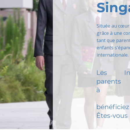
Sing
Située au cœur 
grâce à une com
tant que paren
enfants s'épano
internationale.
Les
I
parents
à
bénéficiez 
Êtes-vous 