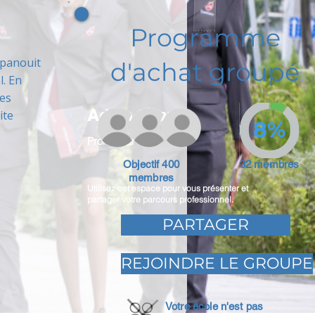
Programme
épanouit
d'achat groupé
l. En
les
Adam Caar
ite
8%
Promoteur
Objectif 400
32 membres
membres
Utilisez cet espace pour vous présenter et
partager votre parcours professionnel.
PARTAGER
REJOINDRE LE GROUPE
Votre école n'est pas