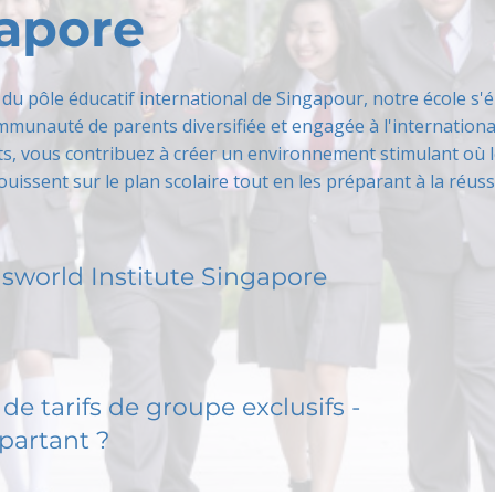
apore
du pôle éducatif international de Singapour, notre école s'
munauté de parents diversifiée et engagée à l'internationa
ts, vous contribuez à créer un environnement stimulant où 
uissent sur le plan scolaire tout en les préparant à la réuss
nsworld Institute Singapore
de tarifs de groupe exclusifs -
partant ?