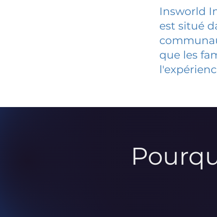
Insworld I
est situé 
communauté
que les fa
l'expérienc
Pourqu