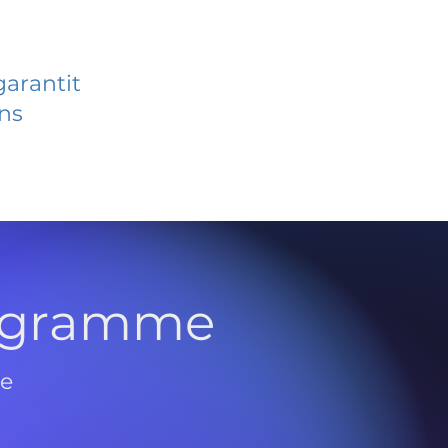
garantit
ans
rogramme
de