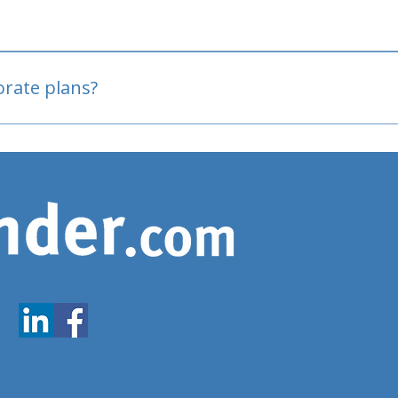
oved
porate plans?