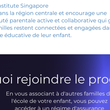
nstitute Singapore
dans la région centrale et encourage une
 parentale active et collaborative qui 
milles restent connectées et engagées d
e éducative de leur enfant.
oi rejoindre le p
En vous associant à d'autres familles 
l'école de votre enfant, vous pouvez
accéder à un régime d'assurance