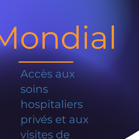
Mondial
Accès aux
soins
hospitaliers
privés et aux
visites de