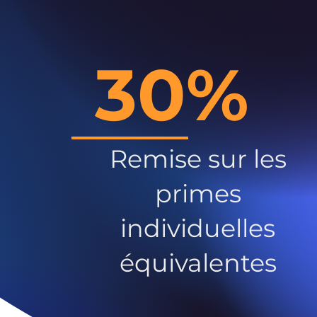
30%
Remise sur les
primes
individuelles
équivalentes