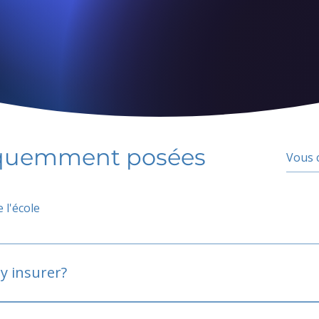
équemment posées
 l'école
y insurer?