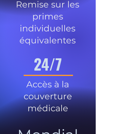
Remise sur les
primes
individuelles
équivalentes
24/7
Accès à la
couverture
médicale